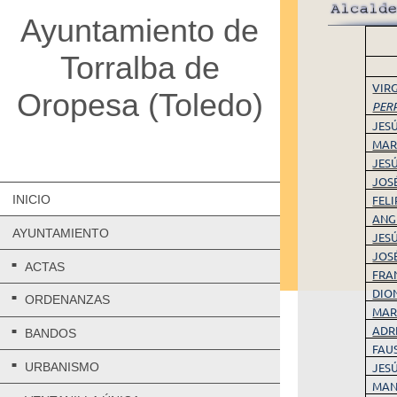
Ayuntamiento de
Torralba de
VIR
Oropesa (Toledo)
PER
JES
MAR
JES
JOS
INICIO
FEL
ANG
AYUNTAMIENTO
JES
JOS
ACTAS
FRA
DIO
ORDENANZAS
MAR
ADR
BANDOS
FAU
JES
URBANISMO
MAN