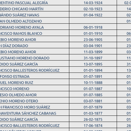
RENTINO PASCUAL ALEGRÍA
14-03-1924
02-
IDERIO CHICANO MARTÍN
02-10-1923
14
NÁNDO SUÁREZ NAVAS
01-04-1922
02
IAN OLMEDO ALTOZANO
01
FORIANO MORENO AYALA
06-01-1918
NCISCO RAMOS BLANCO
01-01-1910
06
EBIO MORENO AMOR
23-06-1905
01
N DÍAZ DORADO
03-04-1901
23
EBIO MORENO AMOR
11-03-1899
03
USTIANO MORENO DORADO
31-10-1897
11
DIDO SUÁREZ GARCÍA
13-07-1895
31
NCISCO BALLESTEROS RODRÍGUEZ
01-01-1894
13
EFONSO ESTRADA
01-07-1891
01
UEL MORENO RUIZ
10-11-1888
01
NCISCO MORENO
01-07-1887
10
ESIO OLMEDO AMOR
01-07-1885
01
ENIO MORENO OTERO
03-07-1881
01
N FRANCISCO MORO SUÁREZ
01-07-1879
03
NAVENTURA SÁNCHEZ CABANAS
01-03-1877
01
DIDO SUÁREZ GARCÍA
26-02-1875
01
NCISCO BALLESTEROS RODRÍGUEZ
17-06-1874
26