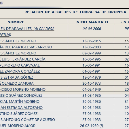
RELACIÓN DE ALCALDES DE TORRALBA DE OROPESA
NOMBRE
INICIO MANDATO
FIN
GEN DE ARAVALLES (
ALCALDESA
06-04-2006
PE
PETUA)
ÚS SÁNCHEZ MORENO
13-06-2015
16
ÍA DEL MAR IGLESIAS ARROYO
13-06-2003
13
ÚS SÁNCHEZ MORENO
02-07-1999
13
É LUIS FERNÁNDEZ GARCÍA
16-06-1995
02
IPE MORENO CARVAJAL
15-06-1991
16
EL ZAMORA GONZÁLEZ
01-05-1991
15
ÚS ESTRADA GÓMEZ
18-04-1979
01
É OLMEDO ZAMORA
20-10-1973
18
NCISCO MORENO MORENO
04-02-1949
20
NISIO SUÁREZ GONZÁLEZ
31-08-1936
04
CIAL MARTÍN MORENO
29-02-1936
31
IÁN ESTRADA ALTOZANO
10-05-1933
29
STINO SUÁREZ GÓMEZ
27-03-1933
10
ÚS ANTONIO GÓMEZ DE AGÜERO
27-01-1933
27
UEL MORENO AMOR
26-02-1930 (?)
27