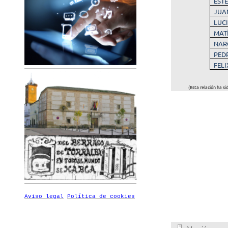
EST
JUA
LUC
MAT
NAR
PED
FEL
(Esta relación ha s
Aviso legal
Política de cookies