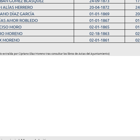
EBAN GÓMEZ BLASQUEZ
24-09-1873
17
N ALÍAS HERRERO
20-04-1872
24
IANO DÍAZ GARCÍA
01-01-1869
20
ÍAS AMOR ROBLEDO
01-01-1867
01
CISO MORO
02-01-1865
01
RO MORENO
02-18-1863
02
IX MORENO
02-01-1861
02
ido extraída por Cipriano Díaz Moreno tras consultar los libros de Actas del Ayuntamiento)