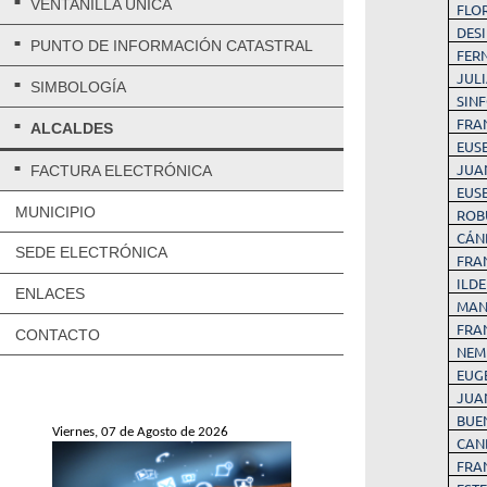
VENTANILLA ÚNICA
FLO
DES
PUNTO DE INFORMACIÓN CATASTRAL
FER
JUL
SIMBOLOGÍA
SIN
FRA
ALCALDES
EUS
JUA
FACTURA ELECTRÓNICA
EUS
MUNICIPIO
ROB
CÁN
SEDE ELECTRÓNICA
FRA
ILD
ENLACES
MAN
FRA
CONTACTO
NEM
EUG
JUA
BUE
Viernes, 07 de Agosto de 2026
CAN
FRA