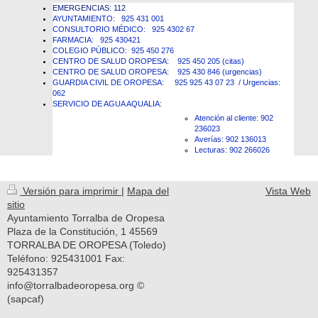
EMERGENCIAS: 112
AYUNTAMIENTO: 925 431 001
CONSULTORIO MÉDICO: 925 4302 67
FARMACIA: 925 430421
COLEGIO PÚBLICO: 925 450 276
CENTRO DE SALUD OROPESA: 925 450 205 (citas)
CENTRO DE SALUD OROPESA: 925 430 846 (urgencias)
GUARDIA CIVIL DE OROPESA: 925 925 43 07 23 / Urgencias:
062
SERVICIO DE AGUA AQUALIA:
Atención al cliente: 902
236023
Averías: 902 136013
Lecturas: 902 266026
Versión para imprimir
|
Mapa del
Vista Web
sitio
Ayuntamiento Torralba de Oropesa
Plaza de la Constitución, 1 45569
TORRALBA DE OROPESA (Toledo)
Teléfono: 925431001 Fax:
925431357
info@torralbadeoropesa.org ©
(sapcaf)